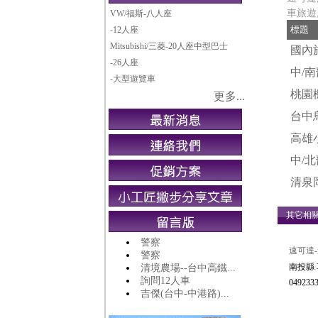
車旅遊
VW/福斯-八人座
標題
-12人座
Mitsubishi/三菱-20人座中型巴士
國內
-26人座
中/
-大型遊覽車
桃園
更多...
台中
高雄
中/
清泉
其它相
警察
速可達
警察
南投縣 
清境農場--台中高鐵...
詢問12人車
0492333
吉傑(台中-中港路)...