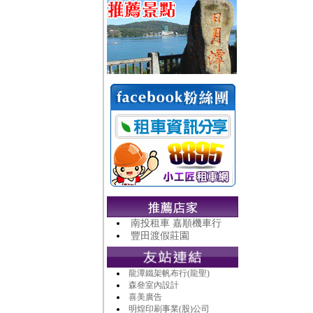
南投租車 嘉順機車行
豐田渡假莊園
龍潭鐵架帆布行(龍聖)
森叄室內設計
喜美廣告
明煌印刷事業(股)公司