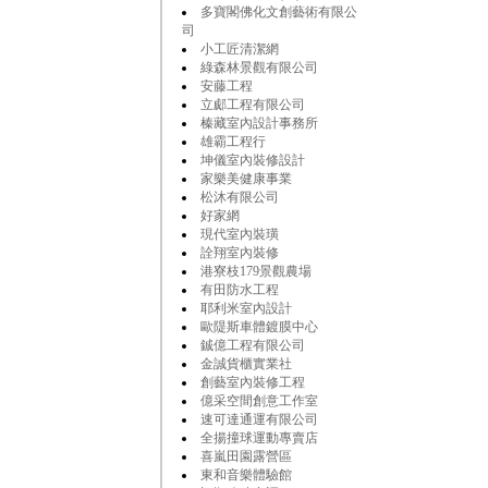
多寶閣佛化文創藝術有限公
司
小工匠清潔網
綠森林景觀有限公司
安藤工程
立郕工程有限公司
榛藏室內設計事務所
雄霸工程行
坤儀室內裝修設計
家樂美健康事業
松沐有限公司
好家網
現代室內裝璜
詮翔室內裝修
港寮枝179景觀農場
有田防水工程
耶利米室內設計
歐隄斯車體鍍膜中心
鋮億工程有限公司
金誠貨櫃實業社
創藝室內裝修工程
億采空間創意工作室
速可達通運有限公司
全揚撞球運動專賣店
喜嵐田園露營區
東和音樂體驗館