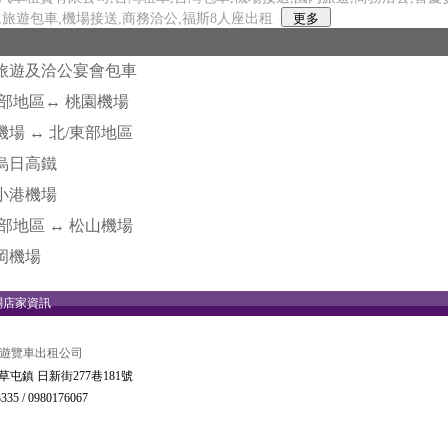
,旅遊包車,機場接送,商務洽公,福斯8人座出租
旅遊及洽公宴會包車
南部地區↔ 桃園機場
機場 ↔ 北/東部地區
烏日高鐵
小港機場
北部地區 ↔ 松山機場
岡機場
關店家資訊
-遊覽車出租公司
草屯鎮 日新街277巷181號
335 / 0980176067