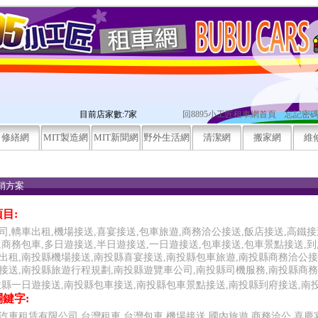
目前店家數:7家
回8895小工匠租車網首頁
忘記密
修繕網
MIT製造網
MIT新聞網
野外生活網
清潔網
搬家網
維
銷方案
-草屯鎮-遊覽車公司-速可達-遊覽車出租公司
目:
司,轎車出租,機場接送,喜宴接送,包車旅遊,商務洽公接送,飯店接送,高鐵接
,商務包車,多日遊接送,半日遊接送,一日遊接送,包車接送,包車景點接送,
出租,南投縣機場接送,南投縣喜宴接送,南投縣包車旅遊,南投縣商務洽公接
接送,南投縣旅遊行程規劃,南投縣遊覽車公司,南投縣司機服務,南投縣商務
投縣一日遊接送,南投縣包車接送,南投縣包車景點接送,南投縣到府接送,南
鍵字:
汽車租賃有限公司,台灣租車,台灣包車,機場接送,國內旅遊,商務洽公,喜慶