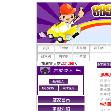
首頁
工程網
家事網
加工網
好家網
掏客網
小華陀
目前瀏覽人數:
221206
人
小工匠促
南投縣
服務項
租車公
機服務
縣轎車
縣車站
送,南
特別關
速可達