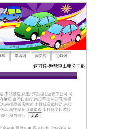
碼
申請會員
廣告刊登
加到我的最愛
修網
學習網
愛美網
開鎖網
速可達-遊覽車出租公司歡迎來電洽詢，竭誠為您
送,車站接送,旅遊行程規劃,遊覽車公司,司
到府接送,台灣自由行,南投縣租車公司,南投
送,南投縣飯店接送,南投縣高鐵接送,南投
包車,南投縣多日遊接送,南投縣半日遊接
投縣台灣自由行
宴會包車,團體包車,觀光旅遊,景點旅遊,包