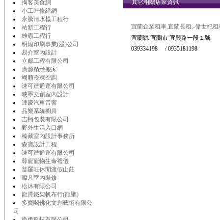
其它相關店家資訊
掏客美食網
小工匠修繕網
永騰清水模工程行
宜蘭企業租車,宜蘭長租,-偉世紀租
祐新工程行
雄霸工程行
宜蘭縣 宜蘭市 宜興路一段１號
明煌印刷事業(股)公司
039334198 / 0935181198
易介室內設計
立郕工程有限公司
廣源精緻搬家
翊順冷凍空調
速可達通運有限公司
映墨文創室內設計
連慶汽車音響
品樂系統櫥具
吉翔包裝有限公司
野外生活入口網
榛藏室內設計事務所
森寶設計工程
速可達通運有限公司
尊寵寵物生命禮儀
普羅旺休閒渡假山莊
暐凡室內裝修
松沐有限公司
龍潭鐵架帆布行(龍聖)
多寶閣佛化文創藝術有限公
司
尚勇科技有限公司