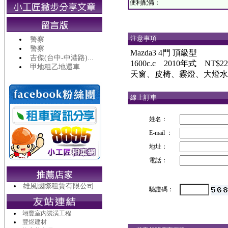
便利配備：
注意事項
警察
警察
Mazda3 4門 頂級型
吉傑(台中-中港路)...
1600c.c 2010年式 NT$22
甲地租乙地還車
天窗、皮椅、霧燈、大燈水平
線上訂車
姓名：
E-mail ：
地址：
電話：
雄風國際租賃有限公司
驗證碼：
翊豐室內裝潢工程
豐煜建材