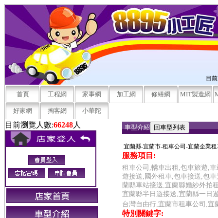
目前
首頁
工程網
家事網
加工網
修繕網
MIT製造網
好家網
掏客網
小華陀
目前瀏覽人數:
66248
人
車型介紹
宜蘭縣-宜蘭市-租車公司-宜蘭企業租
服務項目:
租車公司,轎車出租,包車旅遊,車
遊接送,國外租車,包車接送,包
蘭縣車站接送,宜蘭縣婚紗外拍租
宜蘭縣半日遊接送,宜蘭縣一日遊
台灣自由行,宜蘭市租車公司,宜
特別關鍵字: