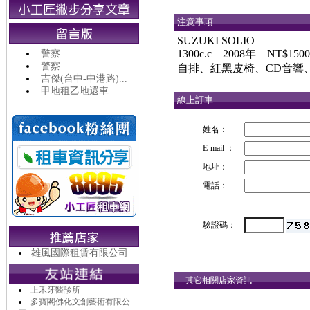
注意事項
SUZUKI SOLIO
1300c.c 2008年 NT$15
警察
警察
自排、紅黑皮椅、CD音響
吉傑(台中-中港路)...
甲地租乙地還車
線上訂車
姓名：
E-mail ：
地址：
電話：
驗證碼：
雄風國際租賃有限公司
其它相關店家資訊
上禾牙醫診所
多寶閣佛化文創藝術有限公