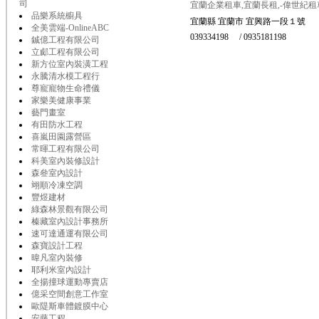
司
宜蘭企業租車,宜蘭長租,-偉世紀租
品樂系統櫥具
宜蘭縣 宜蘭市 宜興路一段１號
全美雲端-OnlineABC
039334198 / 0935181198
鋮億工程有限公司
立郕工程有限公司
新方位室內裝潢工程
永騰清水模工程行
尊寵寵物生命禮儀
家樂美健康事業
藝門畫室
有田防水工程
喜嵐田園露營區
常暉工程有限公司
科美室內裝修設計
森叄室內設計
翊順冷凍空調
豐煜建材
綠森林景觀有限公司
榛藏室內設計事務所
速可達通運有限公司
森寶設計工程
暐凡室內裝修
耶利米室內設計
全揚撞球運動專賣店
億采空間創意工作室
歐隄斯車體鍍膜中心
安藤工程