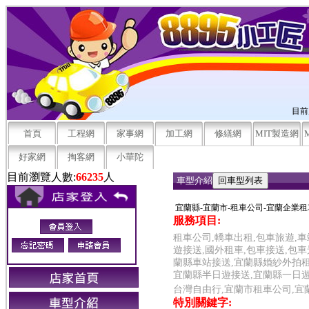
目前
首頁
工程網
家事網
加工網
修繕網
MIT製造網
好家網
掏客網
小華陀
目前瀏覽人數:
66235
人
車型介紹
宜蘭縣-宜蘭市-租車公司-宜蘭企業租
服務項目:
租車公司,轎車出租,包車旅遊,車
遊接送,國外租車,包車接送,包
蘭縣車站接送,宜蘭縣婚紗外拍租
宜蘭縣半日遊接送,宜蘭縣一日遊
台灣自由行,宜蘭市租車公司,宜
特別關鍵字: