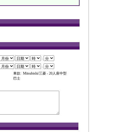
:
:
車款: Mitsubishi/三菱 - 20人座中型
巴士