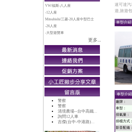
速可達汽
VW/福斯-八人座
遊,旅遊
-12人座
Mitsubishi/三菱-20人座中型巴士
車型介紹 M
-26人座
-大型遊覽車
更多...
車型介紹
警察
廠牌：
警察
車型：
清境農場--台中高鐵...
排氣量：
詢問12人車
排檔方式
吉傑(台中-中港路)...
影音配備